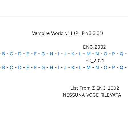
Vampire World v1.1 (PHP v8.3.31)
ENC_2002
-
B
-
C
-
D
-
E
-
F
-
G
-
H
-
I
-
J
-
K
-
L
-
M
-
N
-
O
-
P
-
Q
-
ED_2021
-
B
-
C
-
D
-
E
-
F
-
G
-
H
-
I
-
J
-
K
-
L
-
M
-
N
-
O
-
P
-
Q
-
List From Z ENC_2002
NESSUNA VOCE RILEVATA