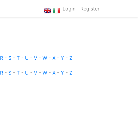
Login
Register
R
-
S
-
T
-
U
-
V
-
W
-
X
-
Y
-
Z
R
-
S
-
T
-
U
-
V
-
W
-
X
-
Y
-
Z