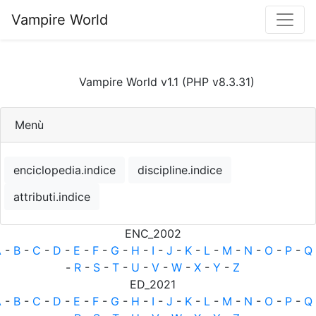
Vampire World
Vampire World v1.1 (PHP v8.3.31)
Menù
enciclopedia.indice
discipline.indice
attributi.indice
ENC_2002
A
-
B
-
C
-
D
-
E
-
F
-
G
-
H
-
I
-
J
-
K
-
L
-
M
-
N
-
O
-
P
-
Q
-
R
-
S
-
T
-
U
-
V
-
W
-
X
-
Y
-
Z
ED_2021
A
-
B
-
C
-
D
-
E
-
F
-
G
-
H
-
I
-
J
-
K
-
L
-
M
-
N
-
O
-
P
-
Q