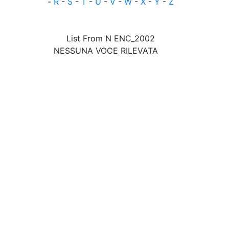
-
R
-
S
-
T
-
U
-
V
-
W
-
X
-
Y
-
Z
List From N ENC_2002
NESSUNA VOCE RILEVATA