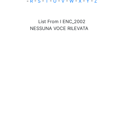
-
R
-
S
-
T
-
U
-
V
-
W
-
X
-
Y
-
Z
List From I ENC_2002
NESSUNA VOCE RILEVATA