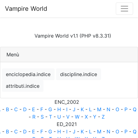
Vampire World
Vampire World v1.1 (PHP v8.3.31)
Menù
enciclopedia.indice
discipline.indice
attributi.indice
ENC_2002
A
-
B
-
C
-
D
-
E
-
F
-
G
-
H
-
I
-
J
-
K
-
L
-
M
-
N
-
O
-
P
-
Q
-
R
-
S
-
T
-
U
-
V
-
W
-
X
-
Y
-
Z
ED_2021
A
-
B
-
C
-
D
-
E
-
F
-
G
-
H
-
I
-
J
-
K
-
L
-
M
-
N
-
O
-
P
-
Q