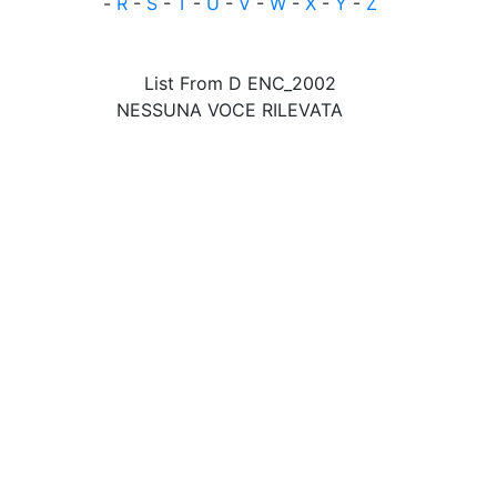
-
R
-
S
-
T
-
U
-
V
-
W
-
X
-
Y
-
Z
List From D ENC_2002
NESSUNA VOCE RILEVATA